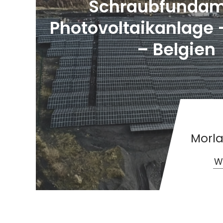
Schraubfundam
Photovoltaikanlage 
– Belgien
Morla
We