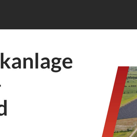
ikanlage
–
d