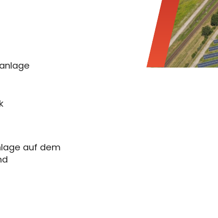
ikanlage
k
anlage auf dem
nd