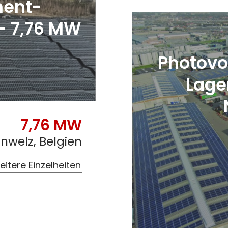
ent-
– 7,76 MW
Photovo
Lage
7,76 MW
nwelz, Belgien
itere Einzelheiten