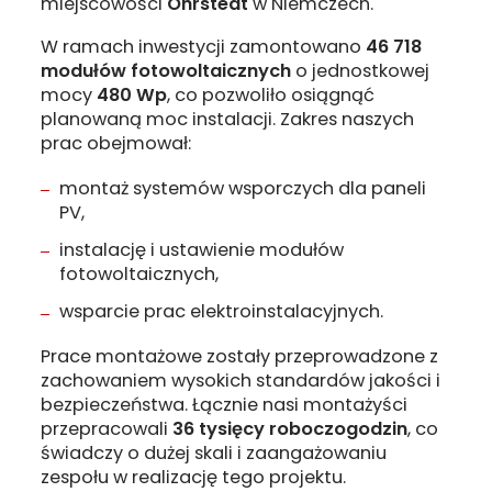
miejscowości
Ohrstedt
w Niemczech.
W ramach inwestycji zamontowano
46 718
modułów fotowoltaicznych
o jednostkowej
mocy
480 Wp
, co pozwoliło osiągnąć
planowaną moc instalacji. Zakres naszych
prac obejmował:
montaż systemów wsporczych dla paneli
PV,
instalację i ustawienie modułów
fotowoltaicznych,
wsparcie prac elektroinstalacyjnych.
Prace montażowe zostały przeprowadzone z
zachowaniem wysokich standardów jakości i
bezpieczeństwa. Łącznie nasi montażyści
przepracowali
36 tysięcy roboczogodzin
, co
świadczy o dużej skali i zaangażowaniu
zespołu w realizację tego projektu.