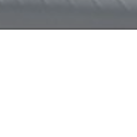
ą do dyspozycji od poni
 17:00