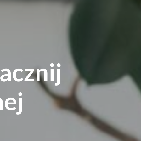
zacznij
nej