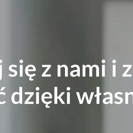
się z nami i 
 dzięki włas