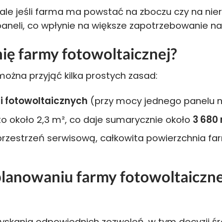
, ale jeśli farma ma powstać na zboczu czy na n
neli, co wpłynie na większe zapotrzebowanie na
ię farmy fotowoltaicznej?
ożna przyjąć kilka prostych zasad:
i fotowoltaicznych
(przy mocy jednego panelu n
o około 2,3 m², co daje sumarycznie około
3 680 
rzestrzeń serwisową, całkowita powierzchnia f
lanowaniu farmy fotowoltaiczne
skania odpowiednich zezwoleń, w tym decyzji ś