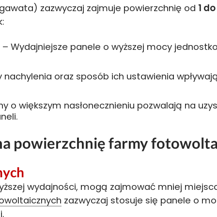
gawata) zazwyczaj zajmuje powierzchnię od
1 do
k:
h
– Wydajniejsze panele o wyższej mocy jednostk
y nachylenia oraz sposób ich ustawienia wpływaj
ny o większym nasłonecznieniu pozwalają na uzys
neli.
a powierzchnię farmy fotowolta
nych
 wyższej wydajności, mogą zajmować mniej miejsc
owoltaicznych
zazwyczaj stosuje się panele o mo
.