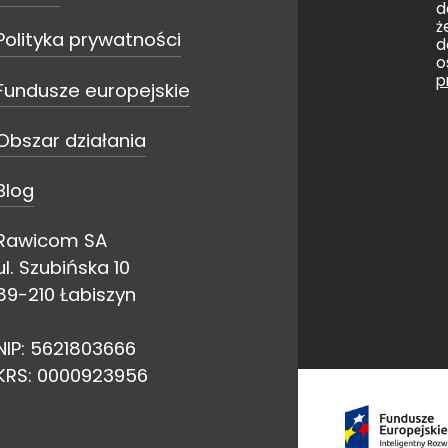
d
ż
Polityka prywatności
d
o
p
Fundusze europejskie
Obszar działania
Blog
Rawicom SA
ul. Szubińska 10
89-210 Łabiszyn
NIP: 5621803666
KRS: 0000923956