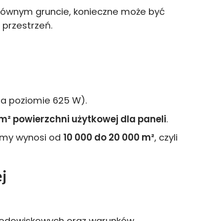
ierównym gruncie, konieczne może być
 przestrzeń.
a poziomie 625 W).
m² powierzchni użytkowej dla paneli
.
army wynosi od
10 000 do 20 000 m²
, czyli
j
rodowiskowych oraz warunków