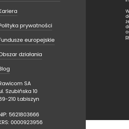
Kariera
W
d
ż
Polityka prywatności
d
o
p
Fundusze europejskie
Obszar działania
Blog
Rawicom SA
ul. Szubińska 10
89-210 Łabiszyn
NIP: 5621803666
KRS: 0000923956