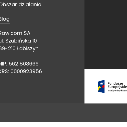
Obszar działania
Blog
Rawicom SA
ul. Szubińska 10
89-210 Łabiszyn
NIP: 5621803666
KRS: 0000923956