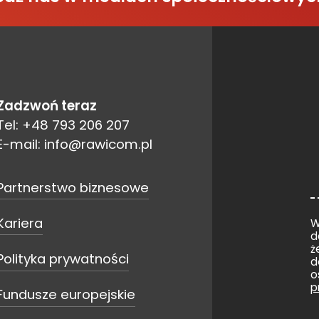
Zadzwoń teraz
Tel: +48 793 206 207
E-mail: info@rawicom.pl
Partnerstwo biznesowe
Kariera
W
d
ż
Polityka prywatności
d
o
p
Fundusze europejskie