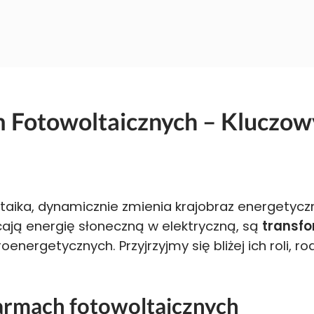
m Fotowoltaicznych – Kluczow
oltaika, dynamicznie zmienia krajobraz energety
łcają energię słoneczną w elektryczną, są
transf
roenergetycznych. Przyjrzyjmy się bliżej ich roli, 
armach fotowoltaicznych