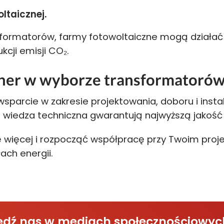
ltaicznej.
formatorów, farmy fotowoltaiczne mogą działać ef
kcji emisji CO₂.
er w wyborze transformatorów 
rcie w zakresie projektowania, doboru i insta
i wiedza techniczna gwarantują najwyższą jakość
ię więcej i rozpocząć współpracę przy Twoim pr
ach energii.
śledź nas w mediach społecznościowyc