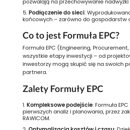
pozwalają na przechowywanie nadwyżki w
Podłączenie do sieci
: Wyprodukowana 
końcowych – zarówno do gospodarstw do
Co to jest Formuła EPC?
Formuła EPC (Engineering, Procurement,
wszystkie etapy inwestycji – od projekt
inwestorzy mogą skupić się na swoich 
partnera.
Zalety Formuły EPC
Kompleksowe podejście
: Formuła EPC
pierwszych analiz i planowania, przez 
RAWICOM.
Optymalizacja kosztów i czasu
: Dzi