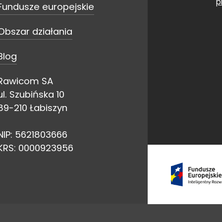
p
Fundusze europejskie
Obszar działania
Blog
Rawicom SA
ul. Szubińska 10
89-210 Łabiszyn
NIP: 5621803666
KRS: 0000923956