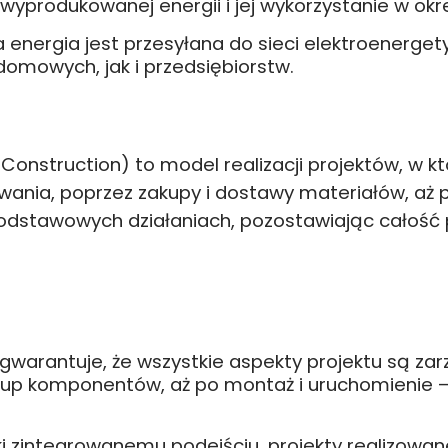
yprodukowanej energii i jej wykorzystanie w okr
energia jest przesyłana do sieci elektroenergety
mowych, jak i przedsiębiorstw.
 Construction) to model realizacji projektów, 
owania, poprzez zakupy i dostawy materiałów, aż
podstawowych działaniach, pozostawiając całoś
 gwarantuje, że wszystkie aspekty projektu są z
zakup komponentów, aż po montaż i uruchomienie 
ęki zintegrowanemu podejściu, projekty realizowa