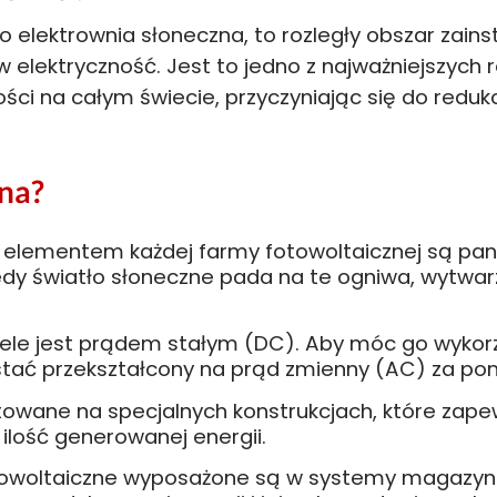
ko elektrownia słoneczna, to rozległy obszar zain
w elektryczność. Jest to jedno z najważniejszych
ości na całym świecie, przyczyniając się do redukc
zna?
elementem każdej farmy fotowoltaicznej są pan
dy światło słoneczne pada na te ogniwa, wytwarz
ele jest prądem stałym (DC). Aby móc go wykorzy
ać przekształcony na prąd zmienny (AC) za po
towane na specjalnych konstrukcjach, które zapew
lość generowanej energii.
towoltaiczne wyposażone są w systemy magazynowa