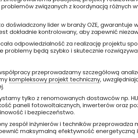
 problemów związanych z koordynacją różnych w
ko doświadczony lider w branży OZE, gwarantuje 
est dokładnie kontrolowany, aby zapewnić niezaw
że cała odpowiedzialność za realizację projektu 
e problemy będą szybko i skutecznie rozwiązywa
 współpracy przeprowadzamy szczegółową analizę
emy
kompleksowy projekt techniczny
, uwzględnia
j.
zystamy tylko z renomowanych dostawców np. HU
jakość paneli fotowoltaicznych, inwerterów oraz
minowość i bezpieczeństwo.
ony zespół inżynierów i techników przeprowadza 
zapewnić maksymalną efektywność energetyczną 