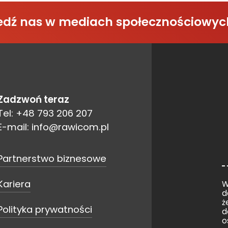
śledź nas w mediach społecznościowyc
Zadzwoń teraz
Tel: +48 793 206 207
E-mail: info@rawicom.pl
Partnerstwo biznesowe
Kariera
W
d
ż
Polityka prywatności
d
o