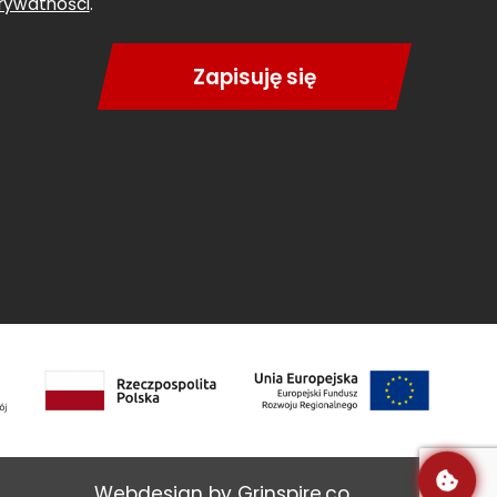
rywatności
.
Zapisuję się
Webdesign by Grinspire.co