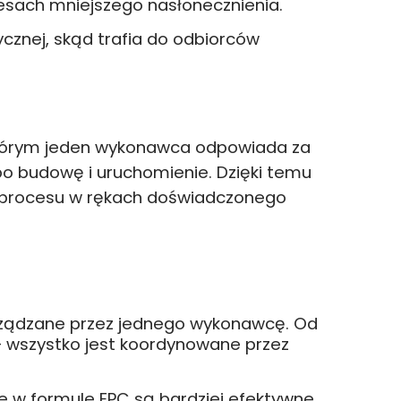
esach mniejszego nasłonecznienia.
cznej, skąd trafia do odbiorców
w którym jeden wykonawca odpowiada za
 po budowę i uruchomienie. Dzięki temu
ć procesu w rękach doświadczonego
arządzane przez jednego wykonawcę. Od
– wszystko jest koordynowane przez
ne w formule EPC są bardziej efektywne