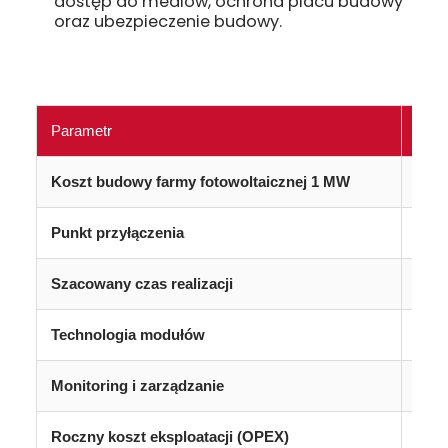
dostęp do mediów, ochrona placu budowy
oraz ubezpieczenie budowy.
Parametr
Koszt budowy farmy fotowoltaicznej 1 MW
Punkt przyłączenia
Za
Szacowany czas realizacji
Technologia modułów
Monitoring i zarządzanie
Roczny koszt eksploatacji (OPEX)