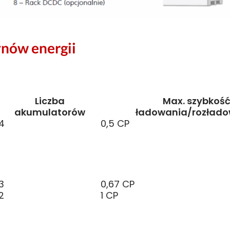
nów energii
Liczba
Max. szybkoś
akumulatorów
ładowania/rozład
4
0,5 CP
3
0,67 CP
2
1 CP