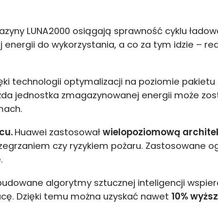
zyny LUNA2000 osiągają sprawność cyklu ładow
 energii do wykorzystania, a co za tym idzie – re
ęki technologii optymalizacji na poziomie pakietu
ażda jednostka zmagazynowanej energii może zost
mach.
cu.
Huawei zastosował
wielopoziomową architek
przegrzaniem czy ryzykiem pożaru. Zastosowane 
.
udowane algorytmy sztucznej inteligencji wspie
racę. Dzięki temu można uzyskać nawet
10% wyższ