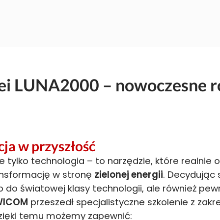
ei LUNA2000 – nowoczesne ro
ja w przyszłość
tylko technologia – to narzędzie, które realnie o
ansformację w stronę
zielonej energii
. Decydując 
p do światowej klasy technologii, ale również pew
WICOM
przeszedł specjalistyczne szkolenie z zakr
zięki temu możemy zapewnić: