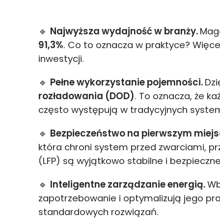
🔹
Najwyższa wydajność w branży.
Maga
91,3%
. Co to oznacza w praktyce? Więcej
inwestycji.
🔹
Pełne wykorzystanie pojemności.
Dzi
rozładowania (DOD)
. To oznacza, że k
często występują w tradycyjnych syste
🔹
Bezpieczeństwo na pierwszym miejs
która chroni system przed zwarciami, 
(LFP) są wyjątkowo stabilne i bezpieczne
🔹
Inteligentne zarządzanie energią.
Wb
zapotrzebowanie i optymalizują jego p
standardowych rozwiązań.