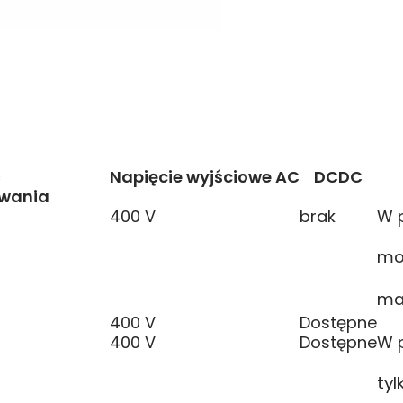
ć
Napięcie wyjściowe AC
DCDC
owania
400 V
brak
W p
mo
ma
400 V
Dostępne
400 V
Dostępne
W p
ty