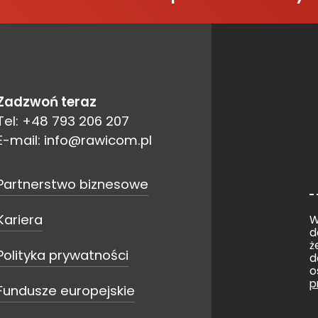
Zadzwoń teraz
Tel: +48 793 206 207
E-mail: info@rawicom.pl
Partnerstwo biznesowe
Kariera
W
d
ż
Polityka prywatności
d
o
p
Fundusze europejskie