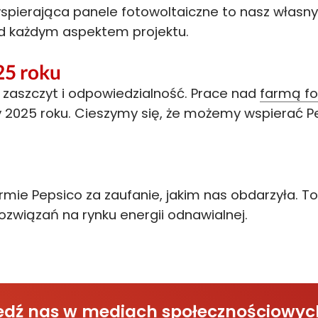
a wspierająca panele fotowoltaiczne to nasz włas
ad każdym aspektem projektu.
25 roku
ki zaszczyt i odpowiedzialność. Prace nad
farmą fo
ty 2025 roku. Cieszymy się, że możemy wspierać
rmie Pepsico za zaufanie, jakim nas obdarzyła. 
związań na rynku energii odnawialnej.
śledź nas w mediach społecznościowyc