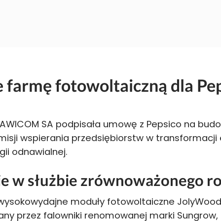
armę fotowoltaiczną dla Pep
 RAWICOM SA podpisała umowę z Pepsico na budo
j misji wspierania przedsiębiorstw w transformac
ii odnawialnej.
e w służbie zrównoważonego r
 wysokowydajne moduły fotowoltaiczne JolyWood, 
ny przez falowniki renomowanej marki Sungrow, 