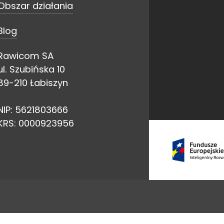
Obszar działania
Blog
Rawicom SA
ul. Szubińska 10
89-210 Łabiszyn
NIP: 5621803666
KRS: 0000923956