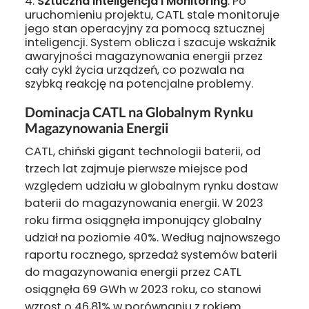
Sztuczna Inteligencja i Monitoring
: Po
uruchomieniu projektu, CATL stale monitoruje
jego stan operacyjny za pomocą sztucznej
inteligencji. System oblicza i szacuje wskaźnik
awaryjności magazynowania energii przez
cały cykl życia urządzeń, co pozwala na
szybką reakcję na potencjalne problemy.
Dominacja CATL na Globalnym Rynku
Magazynowania Energii
CATL, chiński gigant technologii baterii, od
trzech lat zajmuje pierwsze miejsce pod
względem udziału w globalnym rynku dostaw
baterii do magazynowania energii. W 2023
roku firma osiągnęła imponujący globalny
udział na poziomie 40%. Według najnowszego
raportu rocznego, sprzedaż systemów baterii
do magazynowania energii przez CATL
osiągnęła 69 GWh w 2023 roku, co stanowi
wzrost o 46,81% w porównaniu z rokiem