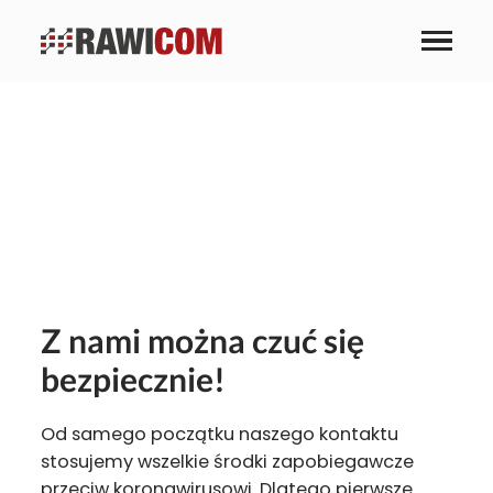
Stosujemy wszelkie
środki
zapobiegające
Covid-19
Z nami można czuć się
bezpiecznie!
Od samego początku naszego kontaktu
stosujemy wszelkie środki zapobiegawcze
przeciw koronawirusowi. Dlatego pierwsze