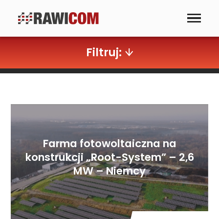
Dla firm
Instalacje fotowoltaiczne
Montaż instalacji
Stacje ładowania
Filtruj:
samochodów elektrycznych
Farma fotowoltaiczna na
konstrukcji „Root-System” – 2,6
MW – Niemcy