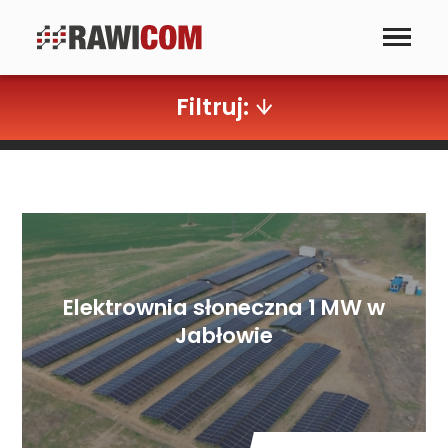
Dla firm
Instalacje fotowoltaiczne
Montaż instalacji
Stacje ładowania
Filtruj:
samochodów elektrycznych
Elektrownia słoneczna 1 MW w
Jabłowie