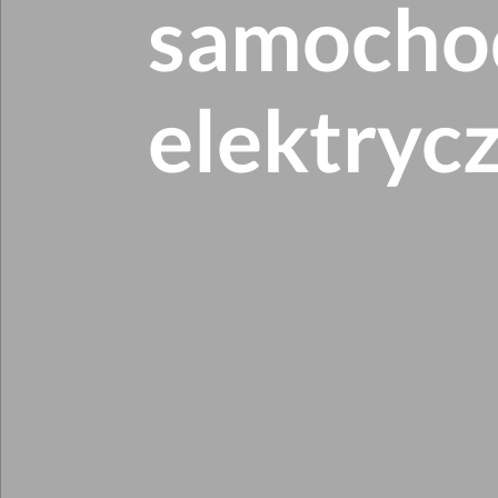
samoch
elektryc