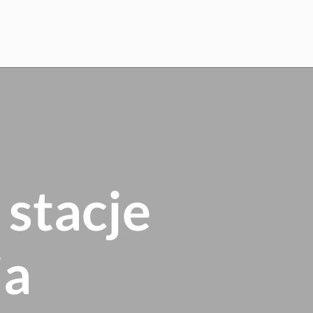
stacje
ia