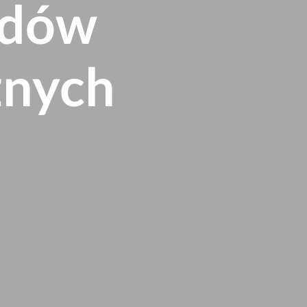
odów
znych