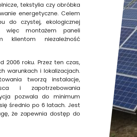
lnicze, tekstylia czy obróbka
owanie energetyczne. Celem
u do czystej, ekologicznej
ię więc montażem paneli
ym klientom niezależność
2006 roku. Przez ten czas,
ch warunkach i lokalizacjach.
towania tworzą instalacje,
sca i zapotrzebowania
stycja pozwala do minimum
ię średnio po 6 latach. Jest
agę, że zapewnia dostęp do