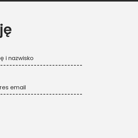
ję
ię i nazwisko
res email