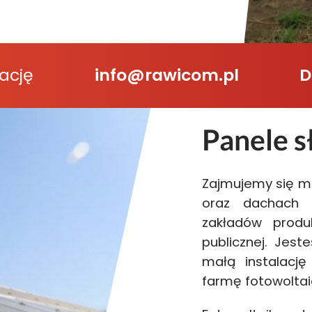
ację
info@rawicom.pl
D
Panele s
Zajmujemy się m
oraz dachach 
zakładów produ
publicznej. Jes
małą instalację 
farmę fotowoltai