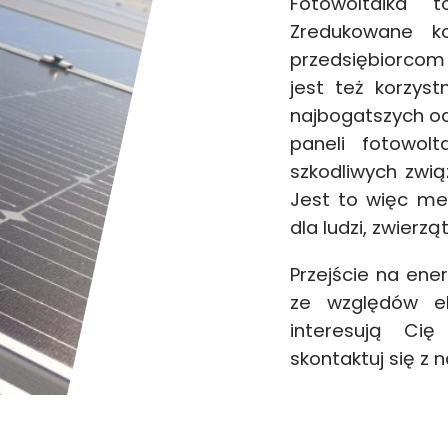
Fotowoltaika 
Zredukowane ko
przedsiębiorcom n
jest też korzys
najbogatszych odn
paneli fotowol
szkodliwych zwią
Jest to więc me
dla ludzi, zwierzą
Przejście na ene
ze względów ek
interesują Ci
skontaktuj się z 