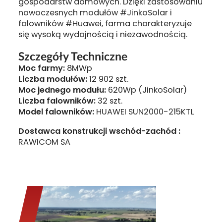
gospodarstw domowych. Dzięki zastosowaniu
nowoczesnych modułów #JinkoSolar i
falowników #Huawei, farma charakteryzuje
się wysoką wydajnością i niezawodnością.
Szczegóły Techniczne
Moc farmy:
8MWp
Liczba modułów:
12 902 szt.
Moc jednego modułu:
620Wp (JinkoSolar)
Liczba falowników:
32 szt.
Model falowników:
HUAWEI SUN2000-215KTL
Dostawca konstrukcji wschód-zachód :
RAWICOM SA