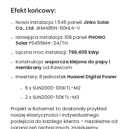
Efekt końcowy:
Nowa instalacja: 1 546 paneli
Jinko Solar
Co., Ltd
. JKM485N-60HL4-V
Istniejąca instalacja: 109 paneli
PHONO
Solar
PS455M4-24/TH
Łączna moc instalacji:
799,405 kWp
Konstrukcja:
wsporcza klejona do papy i
membrany
od Rawicom
Inwertery: 8 jednostek
Huawei Digital Power
6 x SUN2000-100KTL-M2
2 x SUN2000-50KTL-M3
Projekt w Bohamet to doskonały przykład
naszej elastyczności i indywidualnego
podejścia do każdego klienta – niezależnie od
ograniczeń technicznych, znajdujemy