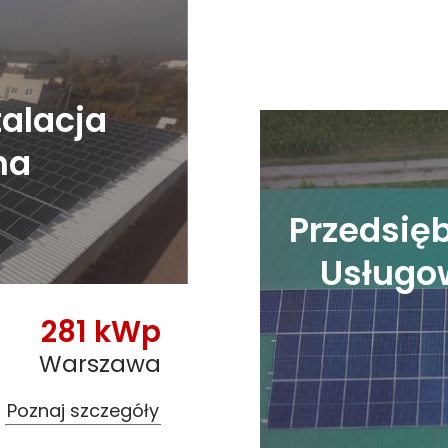
alacja
na
Przedsię
Usługow
281 kWp
Warszawa
Poznaj szczegóły