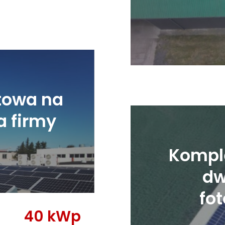
towa na
a firmy
Kompl
dw
fo
40 kWp