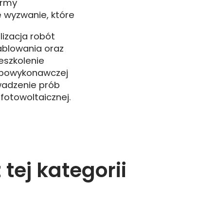
army
e wyzwanie, które
izacja robót
blowania oraz
eszkolenie
 powykonawczej
wadzenie prób
 fotowoltaicznej.
 tej kategorii