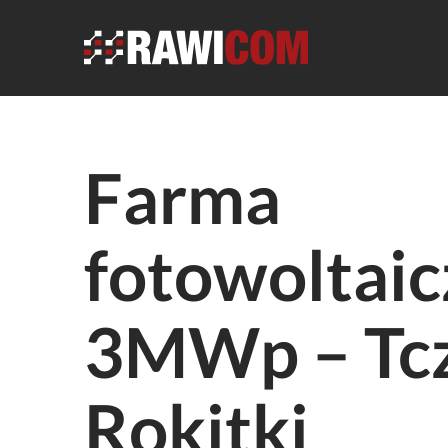
Farma
fotowoltai
3MWp – Tc
Rokitki