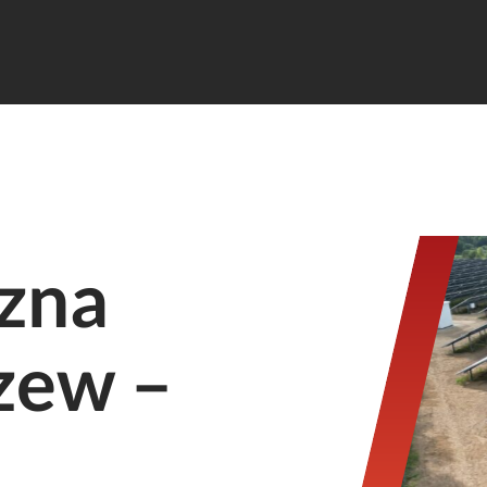
czna
zew –