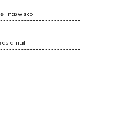
ię i nazwisko
res email