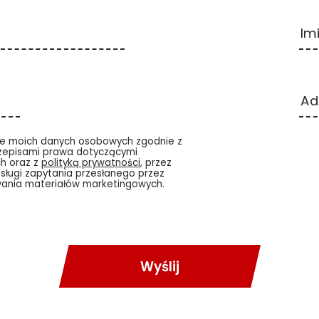
Im
Ad
e moich danych osobowych zgodnie z
zepisami prawa dotyczącymi
h oraz z
polityką prywatności
, przez
sługi zapytania przesłanego przez
wania materiałów marketingowych.
Wyślij