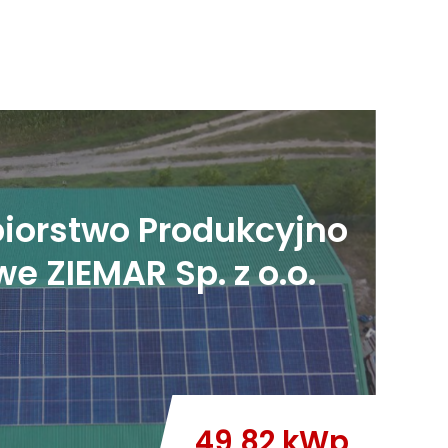
biorstwo Produkcyjno
e ZIEMAR Sp. z o.o.
49,82 kWp